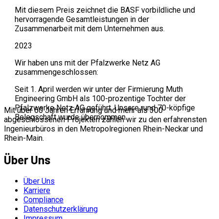
Mit diesem Preis zeichnet die BASF vorbildliche und
hervorragende Gesamtleistungen in der
Zusammenarbeit mit dem Unternehmen aus.
2023
Wir haben uns mit der Pfalzwerke Netz AG
zusammengeschlossen:
Seit 1. April werden wir unter der Firmierung Muth
Engineering GmbH als 100-prozentige Tochter der
Pfalzwerke Netz AG geführt. Unsere rund 70-köpfige
Mit über 60 Jahren Erfahrung und mehr als 300
Belegschaft wurde übernommen.
abgeschlossenen Projekten zählen wir zu den erfahrensten
Ingenieurbüros in den Metropolregionen Rhein-Neckar und
Rhein-Main.
Über Uns
Über Uns
Karriere
Compliance
Datenschutzerklärung
Impressum